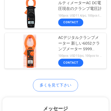
ルティメーターAC DC電
い
圧現在のクランプ電圧計
100pcs: USD11.4/pc; 100pcs to 500pcs: USD10.8/pc; 500pcs to 1000pcs: USD10.3pc; Above 3000pcs: USD9.8pc MOQ:100PCS
CONTACT
ニ
ュ
ACデジタルクランプメ
ーター 新しい6052クラ
ー
ンプメーター 5999
ス
AC2000A Max/Min NCV
100pcs: USD15/pc; 100pcs to 500pcs: USD14.5/pc; 500pcs to 1000pcs: USD14/pc; Above 3000pcs: USD13/pc MOQ:100個
V.F.C マルチメーターク
CONTACT
ランプメーター
場
合
多くを見て下さい
地
メッセージ
図