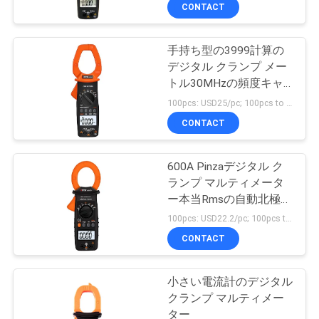
達
CONTACT
に
手持ち型の3999計算の
つ
デジタル クランプ メー
い
トル30MHzの頻度キャ
パシタンス抵抗
100pcs: USD25/pc; 100pcs to 500pcs: USD24/pc; 500pcs to 1000pcs: USD23.2/pc; Above 3000pcs: USD21/pc MOQ:100PCS
て
CONTACT
工
600A Pinzaデジタル ク
ランプ マルティメータ
場
ー本当Rmsの自動北極の
旅
表示
100pcs: USD22.2/pc; 100pcs to 500pcs: USD21.2/pc; 500pcs to 1000pcs: USD20.2/pc; Above 3000pcs: USD19.2/pc MOQ:100PCS
CONTACT
行
小さい電流計のデジタル
品
クランプ マルティメー
ター