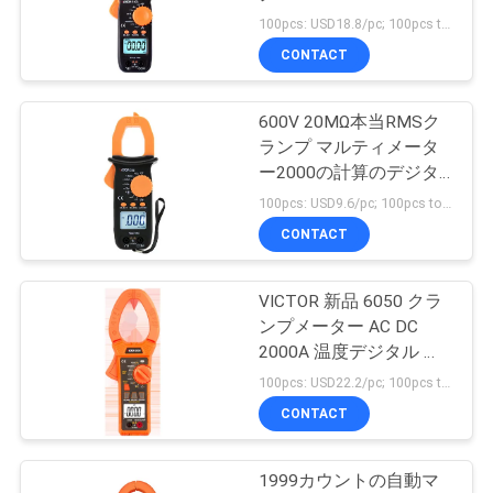
質
100pcs: USD18.8/pc; 100pcs to 500pcs: USD18/pc; 500pcs to 1000pcs: USD17/pc; Above 3000pcs: USD16.3/pc MOQ:300
管
CONTACT
理
600V 20MΩ本当RMSク
ランプ マルティメータ
私
ー2000の計算のデジタ
ル クランプ テスター
100pcs: USD9.6/pc; 100pcs to 500pcs: USD9.1/pc; 500pcs to 1000pcs: USD8.7/pc; Above 3000pcs: USD8.3/pc MOQ:300
達
CONTACT
に
連
VICTOR 新品 6050 クラ
ンプメーター AC DC
絡
2000A 温度デジタル ク
ランプ マルチメーター
100pcs: USD22.2/pc; 100pcs to 500pcs: USD21.2/pc; 500pcs to 1000pcs: USD20.2/pc; Above 3000pcs: USD18.5/pc MOQ:100PCS
し
CONTACT
な
さ
1999カウントの自動マ