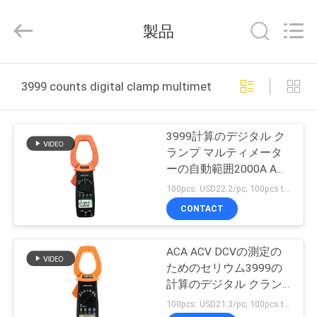
BEICHENG
ELECTRONICS
CO.,LTD.
製品
All
Rights
Reserved.
Developed
by
家
ECER
3999 counts digital clamp multimeter オンライン製造
プ
3999計算のデジタル ク
ロ
ランプ マルティメータ
ーの自動範囲2000A AC
ダ
より大きい現在の電圧
100pcs: USD22.2/pc; 100pcs to 500pcs: USD21.2/pc; 500pcs to 1000pcs: USD20.2/pc; Above 3000pcs: USD18.5/pc MOQ:100PCS
ク
CONTACT
ト
ACA ACV DCVの測定の
ためのセリウム3999の
私
計算のデジタル クラン
プ マルティメーター
100pcs: USD21.3/pc; 100pcs to 500pcs: USD20.2/pc; 500pcs to 1000pcs: USD19.2/pc; Above 3000pcs: USD18.2/pc MOQ:100PCS