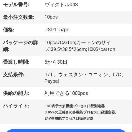
達
モデル番号:
ヴィクトル04S
に
10pcs
最小注文数量:
つ
USD115/pc
価格:
い
パッケージの詳
10pcs/Carton;カートンのサイ
て
細:
ズ:39.5*38.5*26cm;10KG/carton
受渡し時間:
5から30日
工
支払条件:
T/T、ウェスタン・ユニオン、L/C、
場
Paypal
旅
供給の能力:
利用できる1000pcs
行
,
ハイライト:
LCD表示の多機能プロセス口径測定器
,
0.05%の正確さの多機能プロセス口径測定器
24V多機能プロセス口径測定器
品