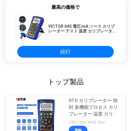
最高の価格で
VICTOR 04S 電圧/mA ソース カリブ
レーター テスト 温度 カリブレータ
ー シミュレーター ソース トランス
ミッター カリブレーター
続行
トップ製品
RTD カリブレーター 熱
対 多機能プロセス カリ
ブレーター 温度 カリブ
レーター Tc と RTD カ
USD115/pc MOQ:1pcs
リブレーター
接触