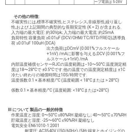
ープ電源は 5-28V
その他の特徴
:
不確実性には,標準不確実性,ヒステレシス,非線形性,繰り返し
性,および上記期間の典型的な長期安定性 (K = 2) が含まれる.
入力端の最大電圧: 約30Vpk; 入力端の最大電流: 約25mA
負荷特性:容量負荷 ≥0.01uF (DCV/OHM/TC/RTD/FREQ);誘導負
荷 ≥0.01uF 100uH (DCA)
出力負荷はDCmV (0.001%フルスケール
+1nV) /mAに影響を与える;DCV (0.001%フ
ルスケール+1nV) /mA
内部温度補償センサーRJCの温度範囲は−10〜50°C.温度測定精
度は18〜28°Cで ±0.5°Cです.他の温度での温度測定精度は ±1C
冷たい終わりの補償時間は10S/時間です.
温度係数:0.1 × 基本精度/°C (温度範囲 < 18°Cまたは > 28°C)
係数:0.1 × 基本精度/°C (温度範囲: <18°Cまたは>28°C)
III について
製品の一般的特徴
作業温度と湿度: 0〜50°C ≤80%RH 凝縮なし; 40〜50°C ≤70%RH
貯蔵温度と湿度: -25〜60°C ≤90%RH 凝縮なし
電気安全 EN61010-1:2001
耐電圧: AC3540V ((50/60Hz) /5秒 端末とホイジングの