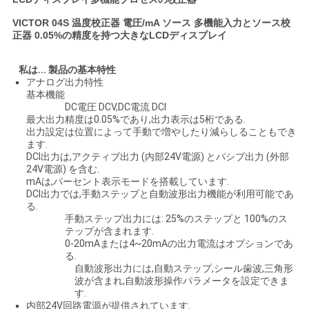
い
VICTOR 04S 温度校正器 電圧/mA ソース 多機能入力とソース校
正器 0.05%の精度を持つ大きなLCDディスプレイ
ニ
私は...
製品の基本特性
アナログ出力特性
ュ
基本機能
DC電圧 DCV,DC電流 DCI
最大出力精度は0.05%であり,出力表示は5桁である.
ー
出力設定は位置によって手動で増やしたり減らしることもでき
ます.
ス
DCI出力は,アクティブ出力 (内部24V電源) とパシブ出力 (外部
24V電源) を含む.
mAは,パーセント表示モードを搭載しています.
DCI出力では,手動ステップと自動波形出力機能が利用可能であ
場
る.
手動ステップ出力には: 25%のステップと 100%のス
合
テップが含まれます.
0-20mAまたは4~20mAの出力電流はオプションであ
る.
自動波形出力には,自動ステップ,シール歯波,三角形
地
波が含まれ,自動波形操作パラメータを設定できま
す.
図
内部24V回路電源が提供されています.