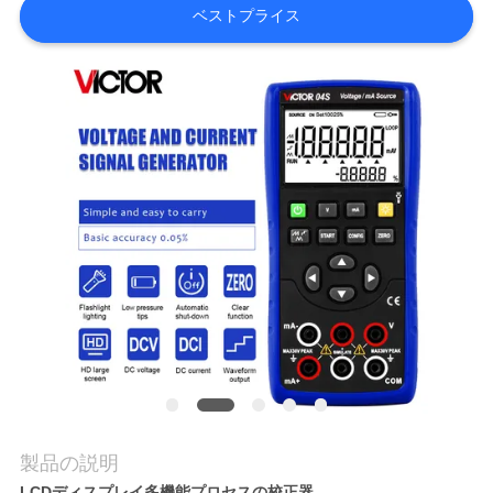
質
ベストプライス
管
理
私
達
に
連
絡
し
な
製品の説明
さ
LCDディスプレイ多機能プロセスの校正器