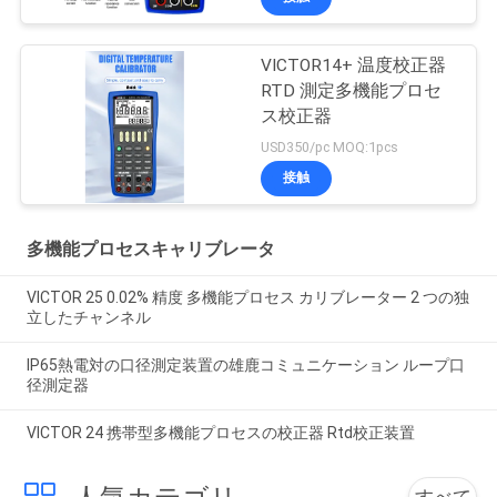
VICTOR14+ 温度校正器
RTD 測定多機能プロセ
ス校正器
USD350/pc MOQ:1pcs
接触
多機能プロセスキャリブレータ
VICTOR 25 0.02% 精度 多機能プロセス カリブレーター 2 つの独
立したチャンネル
IP65熱電対の口径測定装置の雄鹿コミュニケーション ループ口
径測定器
VICTOR 24 携帯型多機能プロセスの校正器 Rtd校正装置