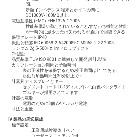
間.
断熱インペデンス:端末とホイスの間に
DC1000V/100MΩ以上.
電磁互換性 (EMC): EN61326-1:2006
性能基準2が満たされていること,すなわち機能と性能
が一時的に減少または失われるが,自力で回復できる.
保護グレード IP40
振動と転落:IEC 60068-2-642008IEC 60068-2-32:2008
ランダム 2g 5-500Hz 1mドロップテスト
CE認証
品質基準:TUV ISO 9001 に準拠して開発,設計,製造
カリブレーション期間と予熱時間:
表の正確性を確保するため,校正期間は1年である.
起動前加熱時間は30分以上です
計器具ディスプレイとキー
セグメントコード LCDディスプレイ,白色バックライト
ゴムキーが採用されています
計器の電源
電源のために3個 AAアルカリ電池
寸法と重量
IV
製品の周辺構成
標準設定
工業用試験導体: 1ペア
ユーザーマニュアル: 1冊