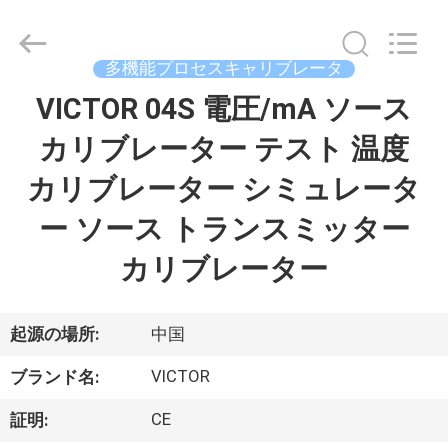
定
器
supplier.
Copyright
©
多機能プロセスキャリブレータ
2021
-
VICTOR 04S 電圧/mA ソース
家
2026
XI'AN
BEICHENG
ELECTRONICS
カリブレーター テスト 温度
CO.,LTD.
All
プ
Rights
カリブレーター シミュレータ
Reserved.
Developed
ロ
by
ー ソース トランスミッター
ECER
ダ
カリブレーター
ク
ト
起源の場所:
中国
VICTOR
ブランド名:
私
CE
証明: