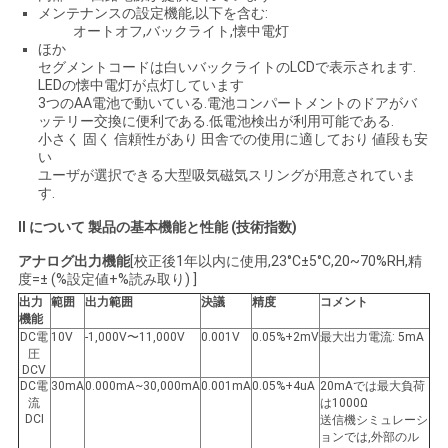
メンテナンスの設定機能,以下を含む:
オートオフ,バックライト,懐中電灯
ほか
PRIVACY
セグメントコードは白いバックライトのLCDで表示されます.
LEDの懐中電灯が点灯しています
POLICY
3つのAA電池で動いている.電池コンパートメントのドアがバ
ッテリー交換に便利である.低電池検出が利用可能である.
小さく 固く 信頼性があり 田舎での使用に適しており 値段も安
い
ユーザが選択できる大型吸気磁気スリングが用意されていま
す.
II について
製品の基本機能と性能 (技術指数)
アナログ出力機能
[校正後1年以内に使用,23°C±5°C,20~70%RH,精
度=± (%設定値+%読み取り) ]
出力
範囲
出力範囲
決議
精度
コメント
機能
DC電
10V
-1,000V〜11,000V
0.001V
0.05%+2mV
最大出力電流: 5mA
圧
DCV
DC電
30mA
0.000mA~30,000mA
0.001mA
0.05%+4uA
20mAでは最大負荷
流
は1000Ω
DCI
送信機シミュレーシ
ョンでは,外部のル