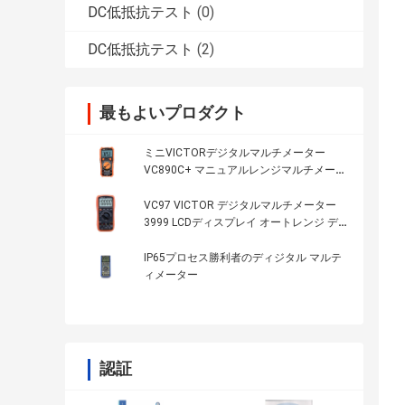
DC低抵抗テスト
(0)
DC低抵抗テスト
(2)
最もよいプロダクト
ミニVICTORデジタルマルチメーター
VC890C+ マニュアルレンジマルチメータ
ー 1999 LCDディスプレイ NCV LIVE True
RMSマルチメーターデジタル
VC97 VICTOR デジタルマルチメーター
3999 LCDディスプレイ オートレンジ デ
ジタルマルチメーター VICTOR オリジナ
ル 工場
IP65プロセス勝利者のディジタル マルテ
ィメーター
認証