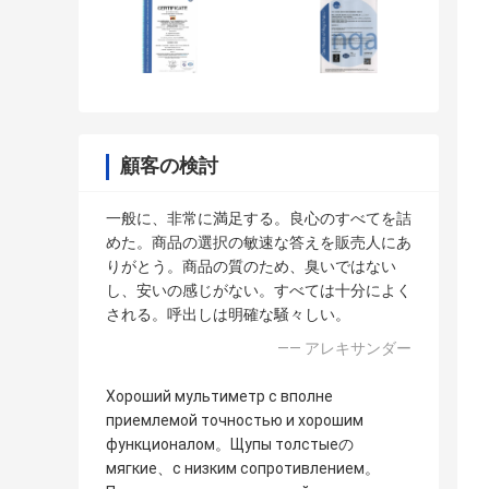
顧客の検討
一般に、非常に満足する。良心のすべてを詰
めた。商品の選択の敏速な答えを販売人にあ
りがとう。商品の質のため、臭いではない
し、安いの感じがない。すべては十分によく
される。呼出しは明確な騒々しい。
—— アレキサンダー
Хороший мультиметр с вполне
приемлемой точностью и хорошим
функционалом。Щупы толстыеの
мягкие、с низким сопротивлением。