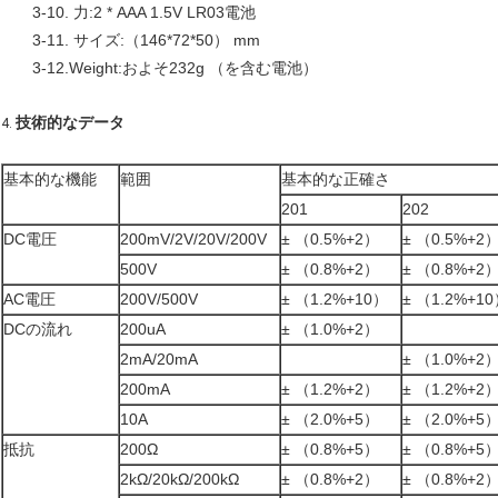
3-10. 力:2 * AAA 1.5V LR03電池
3-11. サイズ:（146*72*50） mm
3-12.Weight:およそ232g （を含む電池）
技術的なデータ
4.
基本的な機能
範囲
基本的な正確さ
201
202
DC電圧
200mV/2V/20V/200V
± （0.5%+2）
± （0.5%+2
500V
± （0.8%+2）
± （0.8%+2
AC電圧
200V/500V
± （1.2%+10）
± （1.2%+1
DCの流れ
200uA
± （1.0%+2）
2mA/20mA
± （1.0%+2
200mA
± （1.2%+2）
± （1.2%+2
10A
± （2.0%+5）
± （2.0%+5
抵抗
200Ω
± （0.8%+5）
± （0.8%+5
2kΩ/20kΩ/200kΩ
± （0.8%+2）
± （0.8%+2