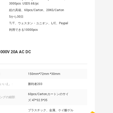
3000pcs: USD5.68/pc
絵の具箱、60pcs/Carton、20KG/Carton
5から30日
T/T、ウェスタン・ユニオン、L/C、Paypal
利用できる10000pcs
 20A AC DC
:
150mm*72mm *30mm
いいえ。:
勝利者203
60pcs/Carton;カートンのサイ
ングの細部:
ズ:47*32.5*35
プラスチック、金属、ケイ酸ゲル