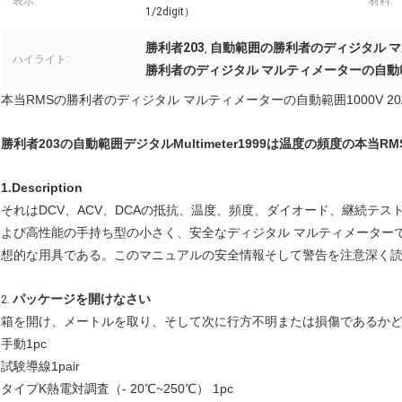
表示:
材料:
1/2digit）
勝利者203
自動範囲の勝利者のディジタル 
,
ハイライト:
勝利者のディジタル マルティメーターの自動
本当RMSの勝利者のディジタル マルティメーターの自動範囲1000V 20A 
勝利者203の自動範囲デジタルMultimeter1999は温度の頻度の本当RMS
1.Description
それはDCV、ACV、DCAの抵抗、温度、頻度、ダイオード、継続テス
よび高性能の手持ち型の小さく、安全なディジタル マルティメーター
想的な用具である。このマニュアルの安全情報そして警告を注意深く
パッケージを開けなさい
2.
箱を開け、メートルを取り、そして次に行方不明または損傷であるかど
手動1pc
試験導線1pair
タイプK熱電対調査（- 20℃~250℃） 1pc