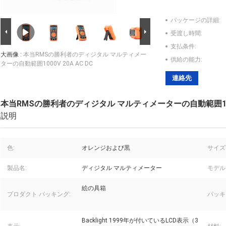
パッケージの詳細:
受渡し時間:
支払条件:
大画像 :
本当RMSの勝利者のディジタル マルティメー
供給の能力:
ターの自動範囲1000V 20A AC DC
連絡先
本当RMSの勝利者のディジタル マルティメーターの自動範囲1000V
説明
色:
オレンジおよび黒
サイズ
製品名:
ディジタル マルティメーター
モデル
絵の具箱
プロダクト パッキング:
パッキ
Backlight 1999年が付いているLCD表示（3