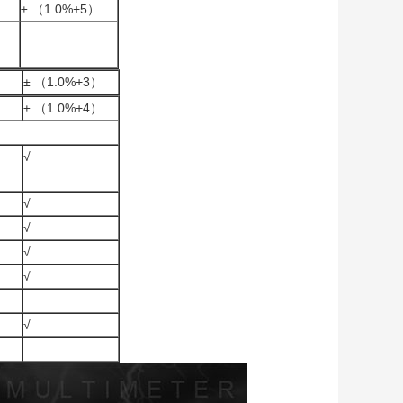
）
± （1.0%+5）
± （1.0%+3）
± （1.0%+4）
√
√
√
√
√
√