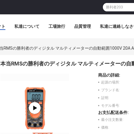
クト
私達について
工場旅行
品質管理
私達に連絡しなさ
当RMSの勝利者のディジタル マルティメーターの自動範囲1000V 20A AC
本当RMSの勝利者のディジタル マルティメーターの自動範囲1
商品の詳細:
起源の場所:
ブランド名:
証明:
モデル番号:
お支払配送条件:
最小注文数量:
価格: