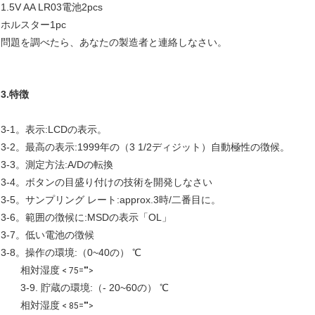
1.5V AA LR03電池2pcs
ホルスター1pc
問題を調べたら、あなたの製造者と連絡しなさい。
3.特徴
3-1。表示:LCDの表示。
3-2。最高の表示:1999年の（3 1/2ディジット）自動極性の徴候。
3-3。測定方法:A/Dの転換
3-4。ボタンの目盛り付けの技術を開発しなさい
3-5。サンプリング レート:approx.3時/二番目に。
3-6。範囲の徴候に:MSDの表示「OL」
3-7。低い電池の徴候
3-8。操作の環境:（0~40の） ℃
相対湿度
< 75="">
3-9. 貯蔵の環境:（- 20~60の） ℃
相対湿度
< 85="">