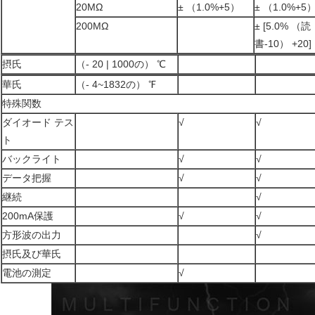
20MΩ
± （1.0%+5）
± （1.0%+5
200MΩ
± [5.0% （読
書-10） +20]
摂氏
（- 20 | 1000の） ℃
華氏
（- 4~1832の） ℉
特殊関数
ダイオード テス
√
√
ト
バックライト
√
√
データ把握
√
√
継続
√
200mA保護
√
√
方形波の出力
√
摂氏及び華氏
電池の測定
√