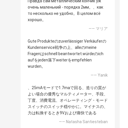
Правда сам металлический кончик уж
очень маленький - порядка 2мм。、как
то несколько не удобно。В целом всё
хорошо。
—— マリア
Gute Produkteのzuverlässiger Verkäuferの
Kundenservice戦争の上、alleのmeine
Fragenはschnell beantwortet.würdeのich
aufをjeden落下weiterをempfehlen
wurden。
—— Yanik
、25mAモードで1.7maで回る、造りの質が
よい場合の優秀なマルティメーター、手段、
丁度、消費電流、オペレーティング・モード
スイッチのスイッチ穏やかに。マイナスの、
力は転換するとき9Vおよび痛快である
—— Natasha Santiesteban