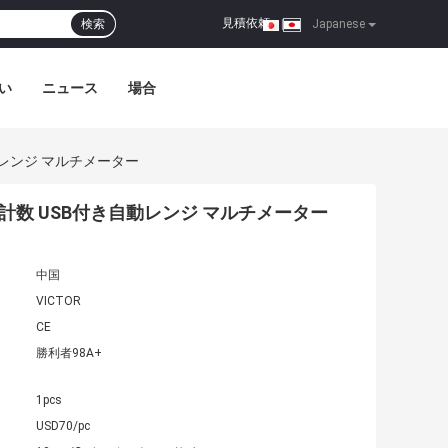
見積依頼
検索
|
Japanese
い
ニュース
場合
き自動レンジ マルチメーター
000 計数 USB付き自動レンジ マルチメーター
中国
VICTOR
CE
勝利者98A+
1pcs
USD70/pc