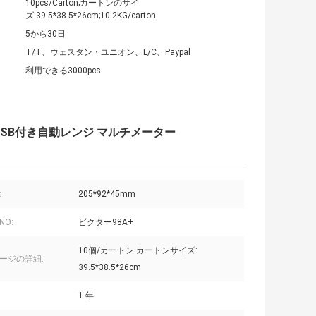
10pcs/Carton;カートンのサイ
ズ:39.5*38.5*26cm;10.2KG/carton
5から30日
T/T、ウェスタン・ユニオン、L/C、Paypal
利用できる3000pcs
 計数 USB付き自動レンジ マルチメーター
:
205*92*45mm
NO:
ビクター98A+
10個/カートン カートンサイズ:
ージの詳細:
39.5*38.5*26cm
1 年