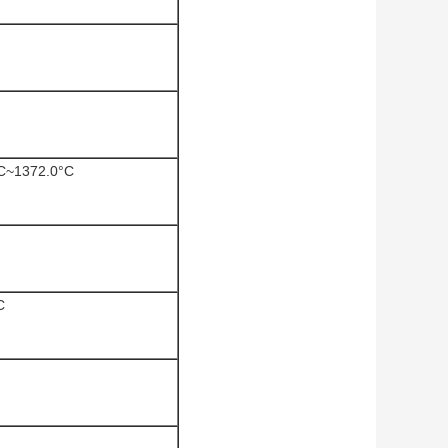
~1372.0°C
C