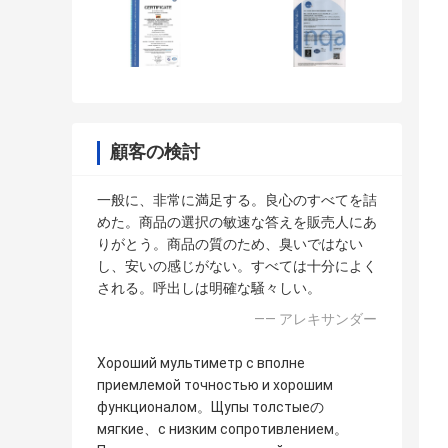
顧客の検討
一般に、非常に満足する。良心のすべてを詰
めた。商品の選択の敏速な答えを販売人にあ
りがとう。商品の質のため、臭いではない
し、安いの感じがない。すべては十分によく
される。呼出しは明確な騒々しい。
—— アレキサンダー
Хороший мультиметр с вполне
приемлемой точностью и хорошим
функционалом。Щупы толстыеの
мягкие、с низким сопротивлением。