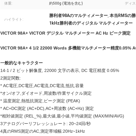
体重:
約500g (電池を含む)
ディス
勝利者98Aのマルティメーター
本当RMSの
,
ハイライト:
1kHz勝利者のディジタル マルティメーター
VICTOR 98A+ VICTOR デジタル マルチメーター AC Hz ピーク測定
VICTOR 98A+ 4 1/2 22000 Words 多機能マルチメーター精度0.0
一般的なキャラクター
14-1 / 2 ビット解像度, 22000 文字の表示, DC 電圧精度 0.05%
2測定関数:
* AC電圧,DC電圧,AC電流,DC電流,抵抗,容量
*オン/オフ,ダイオード,周波数/作業サイクル測定
* 温度測定,熱抵抗測定,ピーク測定 (PEAK)
* AC+DC測定 (AC+DC),AC+周波数 (AC+Hz) 測定
*相対値測定 (REL_%),最大値,最小値,平均値測定 (MAX/MIN/AVG)
3アナログバーリフレッシュレート: 20~24回/秒
4真のRMS測定のAC,測定帯域幅:20Hz~1kHz