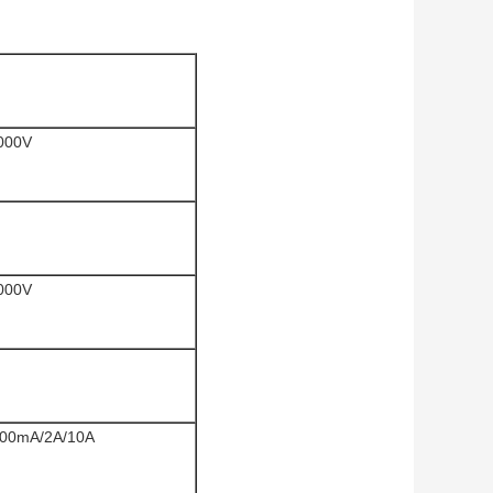
000V
000V
200mA/2A/10A