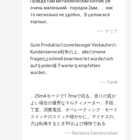
Правда сам металлический кончик уж
очень маленький - порядка 2мм。、как
то несколько не удобно。В целом всё
хорошо。
—— マリア
Gute Produkteのzuverlässiger Verkäuferの
Kundenservice戦争の上、alleのmeine
Fragenはschnell beantwortet.würdeのich
aufをjeden落下weiterをempfehlen
wurden。
—— Yanik
、25mAモードで1.7maで回る、造りの質が
よい場合の優秀なマルティメーター、手段、
丁度、消費電流、オペレーティング・モード
スイッチのスイッチ穏やかに。マイナスの、
力は転換するとき9Vおよび痛快である
—— Natasha Santiesteban