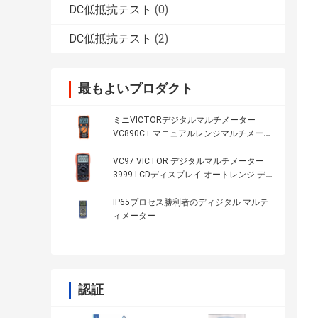
DC低抵抗テスト
(0)
DC低抵抗テスト
(2)
最もよいプロダクト
ミニVICTORデジタルマルチメーター
VC890C+ マニュアルレンジマルチメータ
ー 1999 LCDディスプレイ NCV LIVE True
RMSマルチメーターデジタル
VC97 VICTOR デジタルマルチメーター
3999 LCDディスプレイ オートレンジ デ
ジタルマルチメーター VICTOR オリジナ
ル 工場
IP65プロセス勝利者のディジタル マルテ
ィメーター
認証