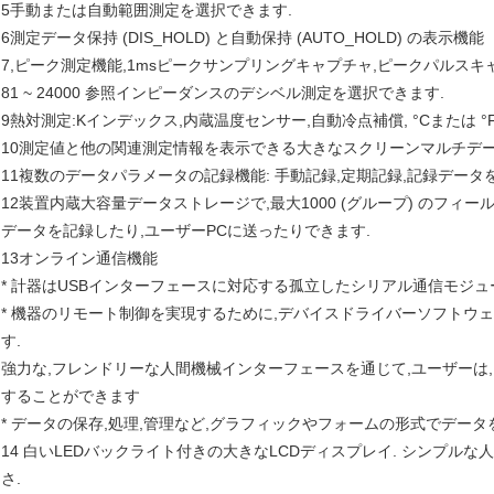
5手動または自動範囲測定を選択できます.
6測定データ保持 (DIS_HOLD) と自動保持 (AUTO_HOLD) の表示機能
7,ピーク測定機能,1msピークサンプリングキャプチャ,ピークパルスキ
81 ~ 24000 参照インピーダンスのデシベル測定を選択できます.
9熱対測定:Kインデックス,内蔵温度センサー,自動冷点補償, °Cまたは 
10測定値と他の関連測定情報を表示できる大きなスクリーンマルチデ
11複数のデータパラメータの記録機能: 手動記録,定期記録,記録データ
12装置内蔵大容量データストレージで,最大1000 (グループ) のフィ
データを記録したり,ユーザーPCに送ったりできます.
13オンライン通信機能
* 計器はUSBインターフェースに対応する孤立したシリアル通信モジュ
* 機器のリモート制御を実現するために,デバイスドライバーソフトウェ
す.
強力な,フレンドリーな人間機械インターフェースを通じて,ユーザーは
することができます
* データの保存,処理,管理など,グラフィックやフォームの形式でデータ
14 白いLEDバックライト付きの大きなLCDディスプレイ. シンプル
さ.