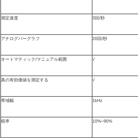
測定速度
3回/秒
アナログバーグラフ
20回/秒
オートマティック/マニュアル範囲
√
真の有効価値を測定する
√
帯域幅
1kHz
税率
10%~90%