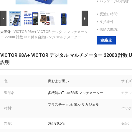
パッケージの詳細:
受渡し時間:
支払条件:
供給の能力:
大画像 :
VICTOR 98A+ VICTOR デジタル マルチメータ
ー 22000 計数 USB付き自動レンジ マルチメーター
連絡先
VICTOR 98A+ VICTOR デジタル マルチメーター 22000
説明
色:
青および黒い
サイズ
製品名:
多機能のTrue RMS マルチメーター
モデル
プラスチック,金属,シリカジェル
材料:
パッケ
精度:
0精度0.5%
保証: