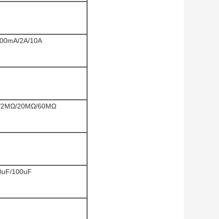
200mA/2A/10A
Ω/2MΩ/20MΩ/60MΩ
0uF/100uF