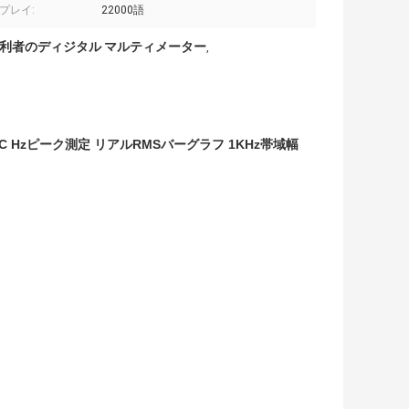
プレイ:
22000語
勝利者のディジタル マルティメーター
,
5% AC Hzピーク測定 リアルRMSバーグラフ 1KHz帯域幅