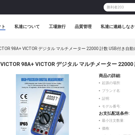
クト
私達について
工場旅行
品質管理
私達に連絡しなさ
ICTOR 98A+ VICTOR デジタル マルチメーター 22000 計数 USB付
VICTOR 98A+ VICTOR デジタル マルチメーター 22
商品の詳細:
起源の場所:
ブランド名:
証明:
モデル番号:
お支払配送条件:
最小注文数量:
価格: