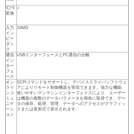
℃/°F
√
変換
入力
10MΩ
イン
ピー
ダン
ス
通信
USBインターフェースとPC通信の分離
イン
ター
フェ
ース
オン
SCPIコマンドをサポートし、デバイスドライバソフトウェ
ライ
アによりリモート制御機器を実現できます。強力な機能、
ンコ
使いやすいマンマシンインターフェイスにより、ユーザー
ミュ
は機器の複数のデータパラメータを簡単に取得でき、デー
ニケ
タの保存、処理、管理、データへのアクセスがグラフィッ
ーシ
クまたは表形式で表示されます。
ョン