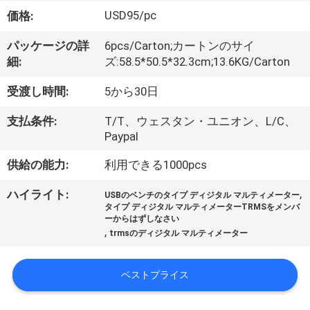
達
USD95/pc
価格:
に
パッケージの詳
6pcs/Carton;カートンのサイ
つ
細:
ズ:58.5*50.5*32.3cm;13.6KG/Carton
い
受渡し時間:
5から30日
て
支払条件:
T/T、ウェスタン・ユニオン、L/C、
Paypal
工
供給の能力:
利用できる1000pcs
場
,
ハイライト:
USBのベンチのタイプ ディジタル マルティメーター
タイプ ディジタル マルティメーターTRMSをメンバ
旅
ーからはずしなさい
,
trmsのディジタル マルティメーター
行
ベストプライス
品