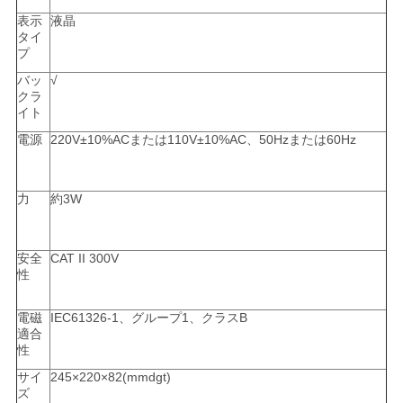
表示
液晶
タイ
プ
バッ
√
クラ
イト
電源
220V±10%ACまたは110V±10%AC、50Hzまたは60Hz
力
約3W
安全
CAT II 300V
性
電磁
IEC61326-1、グループ1、クラスB
適合
性
サイ
245×220×82(mmdgt)
ズ