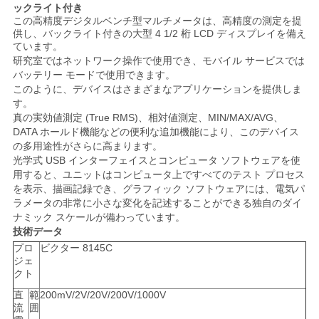
ックライト付き
い
この高精度デジタルベンチ型マルチメータは、高精度の測定を提
供し、バックライト付きの大型 4 1/2 桁 LCD ディスプレイを備え
ています。
研究室ではネットワーク操作で使用でき、モバイル サービスでは
ニ
バッテリー モードで使用できます。
このように、デバイスはさまざまなアプリケーションを提供しま
ュ
す。
真の実効値測定 (True RMS)、相対値測定、MIN/MAX/AVG、
ー
DATA ホールド機能などの便利な追加機能により、このデバイス
の多用途性がさらに高まります。
ス
光学式 USB インターフェイスとコンピュータ ソフトウェアを使
用すると、ユニットはコンピュータ上ですべてのテスト プロセス
を表示、描画記録でき、グラフィック ソフトウェアには、電気パ
場
ラメータの非常に小さな変化を記述することができる独自のダイ
ナミック スケールが備わっています。
合
技術データ
プロ
ビクター 8145C
ジェ
クト
地
直
範
200mV/2V/20V/200V/1000V
流
囲
図