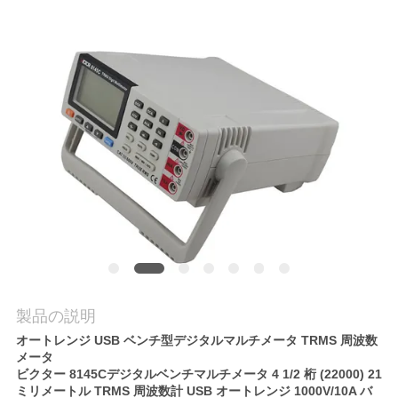
質
管
理
私
達
に
連
絡
製品の説明
し
オートレンジ USB ベンチ型デジタルマルチメータ TRMS 周波数
な
メータ
ビクター 8145C
デジタルベンチマルチメータ 4 1/2 桁 (22000) 21
さ
ミリメートル TRMS 周波数計 USB オートレンジ 1000V/10A バ