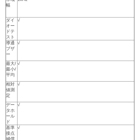
幅
ダイ
√
オー
ドテ
スト
導通
√
ブザ
ー
最大/
√
最小/
平均
相対
√
値測
定
デー
√
タホ
ール
ド
基準
√
接点
補償