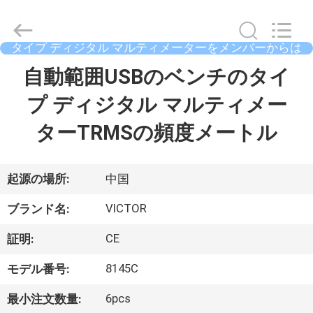
タ
ー
supplier.
Copyright
©
タイプ ディジタル マルティメーターをメンバーからは
2021
ずしなさい
-
家
2026
自動範囲USBのベンチのタイ
XI'AN
BEICHENG
ELECTRONICS
プ ディジタル マルティメー
CO.,LTD.
All
プ
Rights
ターTRMSの頻度メートル
Reserved.
Developed
ロ
by
ECER
ダ
起源の場所:
中国
ク
VICTOR
ブランド名:
ト
CE
証明:
8145C
モデル番号:
私
6pcs
最小注文数量: