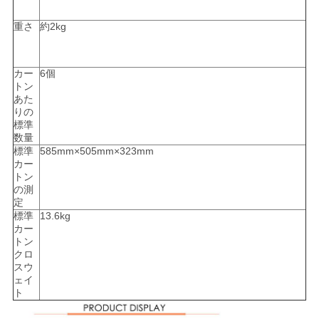
重さ
約2kg
カー
6個
トン
あた
りの
標準
数量
標準
585mm×505mm×323mm
カー
トン
の測
定
標準
13.6kg
カー
トン
クロ
スウ
ェイ
ト