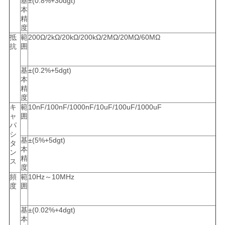
基
±(0.8%+30dgt)
本
精
度
抵
範
200Ω/2kΩ/20kΩ/200kΩ/2MΩ/20MΩ/60MΩ
抗
囲
基
±(0.2%+5dgt)
本
精
度
キ
範
10nF/100nF/1000nF/10uF/100uF/1000uF
ャ
囲
パ
シ
基
±(5%+5dgt)
タ
本
ン
精
ス
度
頻
範
10Hz～10MHz
度
囲
基
±(0.02%+4dgt)
本