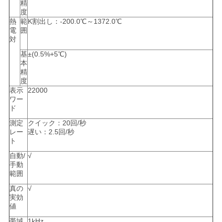
精
度
熱
範
K割出し：-200.0℃～1372.0℃
電
囲
対
基
±(0.5%+5℃)
本
精
度
表示
22000
ワー
ド
測定
クイック：20回/秒
レー
遅い：2.5回/秒
ト
自動/
√
手動
範囲
真の
√
実効
値
帯域
1kHz