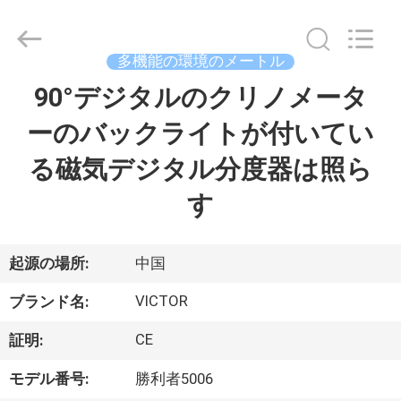
Copyright
©
2021
-
2026
多機能の環境のメートル
XI'AN
BEICHENG
ELECTRONICS
90°デジタルのクリノメータ
家
CO.,LTD.
All
Rights
ーのバックライトが付いてい
Reserved.
Developed
プ
by
る磁気デジタル分度器は照ら
ECER
ロ
す
ダ
ク
起源の場所:
中国
ト
VICTOR
ブランド名:
CE
証明:
私
モデル番号:
勝利者5006