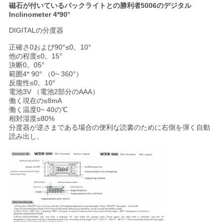
磁石が付いているバックライトとの勝利者5006のデジタル
い
lnclinometer 4*90°
DIGITALの分度器
ニ
正確さ0および90°≤0。10°
他の程度≤0。15°
決断0。05°
ュ
範囲4* 90° （0~ 360°）
反復性≤0。10°
ー
電池3V （電池2部分のAAA）
働く現在の≤8mA
ス
働く温度0~ 40の℃
相対湿度≤80%
分度器が逆さまである場合の便利な読書のために右側を弾く自動
読み出し。
場
合
地
図