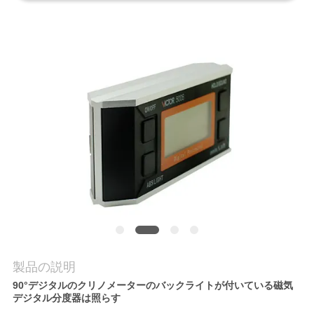
質
管
理
私
達
に
連
絡
し
製品の説明
な
90°デジタルのクリノメーターのバックライトが付いている磁気
デジタル分度器は照らす
さ