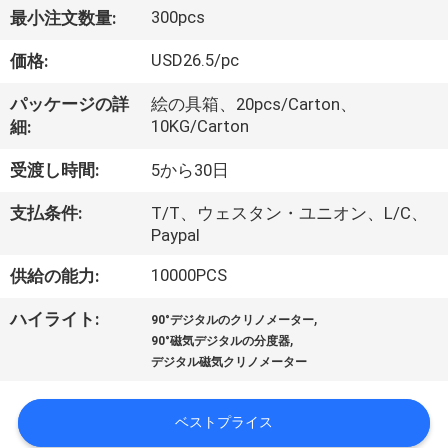
達
300pcs
最小注文数量:
に
USD26.5/pc
価格:
つ
パッケージの詳
絵の具箱、20pcs/Carton、
い
10KG/Carton
細:
て
受渡し時間:
5から30日
支払条件:
T/T、ウェスタン・ユニオン、L/C、
工
Paypal
場
10000PCS
供給の能力:
旅
,
ハイライト:
90°デジタルのクリノメーター
,
行
90°磁気デジタルの分度器
デジタル磁気クリノメーター
品
ベストプライス