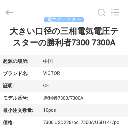
©
2021
-
2026
XI'AN
電力のテスター
BEICHENG
ELECTRONICS
大きい口径の三相電気電圧テ
家
CO.,LTD.
All
Rights
スターの勝利者7300 7300A
Reserved.
Developed
by
プ
ECER
ロ
起源の場所:
中国
ダ
VICTOR
ブランド名:
ク
CE
証明:
ト
モデル番号:
勝利者7300/7300A
10pcs
最小注文数量:
私
7300:USD228/pc; 7300A:USD141/pc
価格: