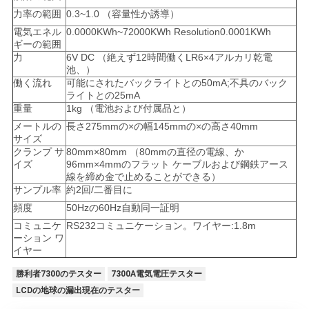
力率の範囲
0.3~1.0 （容量性か誘導）
電気エネル
0.0000KWh~72000KWh Resolution0.0001KWh
ギーの範囲
力
6V DC （絶えず12時間働くLR6×4アルカリ乾電
池、）
働く流れ
可能にされたバックライトとの50mA;不具のバック
ライトとの25mA
重量
1kg （電池および付属品と）
メートルの
長さ275mmの×の幅145mmの×の高さ40mm
サイズ
クランプ サ
80mm×80mm （80mmの直径の電線、か
イズ
96mm×4mmのフラット ケーブルおよび鋼鉄アース
線を締め金で止めることができる）
サンプル率
約2回/二番目に
頻度
50Hzの60Hz自動同一証明
コミュニケ
RS232コミュニケーション。ワイヤー:1.8m
ーション ワ
イヤー
勝利者7300のテスター
7300A電気電圧テスター
LCDの地球の漏出現在のテスター