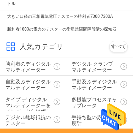
トル
大きい口径の三相電気電圧テスターの勝利者7300 7300A
勝利者1800の電力のテスターの衛星遠隔間隔段階の探知器
人気カテゴリ
すべて
勝利者のディジタル 
デジタル クランプ 
マルティメーター
マルティメーター
自動及ぶディジタル 
手動及ぶディジタル 
マルティメーター
マルティメーター
タイプ ディジタル 
多機能プロセスキャ
マルティメーターを
リブレータ
メンバーからはずし
デジタル地球抵抗の
手持ち型の赤外線温
なさい
テスター
度計