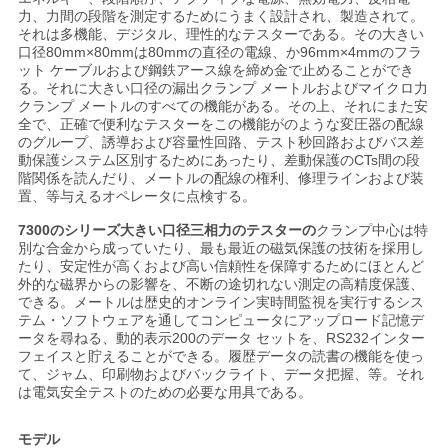
力、力間の段階を測定するためにうまく設計され、製造されて。
い
それは多機能、デジタル、理性的なテスターである。その大きい
口径80mm×80mmは80mmの直径の電線、か96mm×4mmのフラ
ット ケーブルおよび鋼鉄アース線を締め金で止めることができ
る。それに大きい口径の漏出クランプ メートルおよびマイクロ力
ニ
クランプ メートルのすべての機能がある。その上、それにまた安
全で、正確で便利なテスターをこの機能がのような変圧器の配線
ュ
のグループ、誘導および容量性回路、テスト秒回路およびバス差
動保護システム区別するためにあったり、差動保護のCTs間の段
ー
階関係を読んだり、メートルの配線の権利、修理ラインおよび装
置、等与えるオペレータに点検する。
ス
7300のシリーズ大きい口径三相力のテスターの
クランプ中心は特
別な合金から成っていたり、最も最近の磁気保護の技術を採用し
たり、安定性が高くおよび高い信頼性を保障するためにほとんど
外的な磁界からの影響を、不断の途切れない測定の高精度保護、
場
できる。メートルは歴史的オンライン実時間監視を実行するシス
テム・ソフトウェアを通してコンピュータにアップロード記憶デ
合
ータを尋ねる、動的表示200のデータ セットを、RS232インター
フェイスと貯えることができる。履歴データの読書の機能を使っ
て、ジャム、印刷物およびバックライト、データ把握、等。それ
は電気安全テストのための必要な用具である。
地
図
モデル