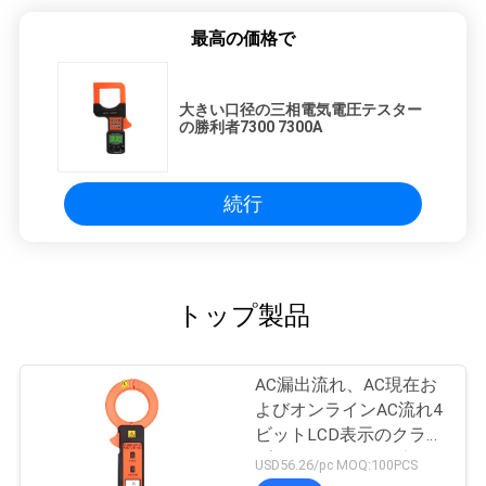
最高の価格で
大きい口径の三相電気電圧テスター
の勝利者7300 7300A
続行
トップ製品
AC漏出流れ、AC現在お
よびオンラインAC流れ4
ビットLCD表示のクラン
プ リーカー機能測定
USD56.26/pc MOQ:100PCS