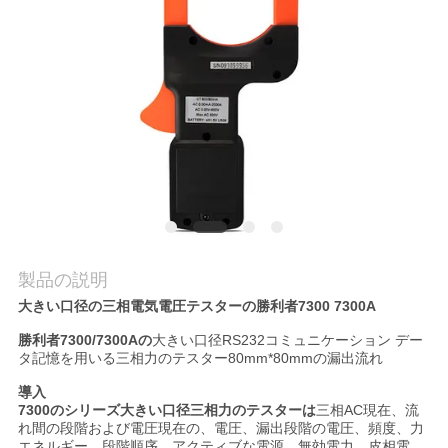
質
管
理
私
達
に
連
製品の説明
大きい口径の三相電気電圧テスターの勝利者7300 7300A
絡
勝利者7300/7300Aの
大きい口径RS232コミュニケーション デー
し
タ記憶を用いる三相力のテスター80mm*80mmの漏出流れ
導入
な
7300のシリーズ大きい口径三相力のテスターは
三相AC現在、流
れ間の段階および電圧現在の、電圧、漏出段階の電圧、頻度、力
さ
エネルギー、段階順序、アクティブな電源、無効電力、皮相電