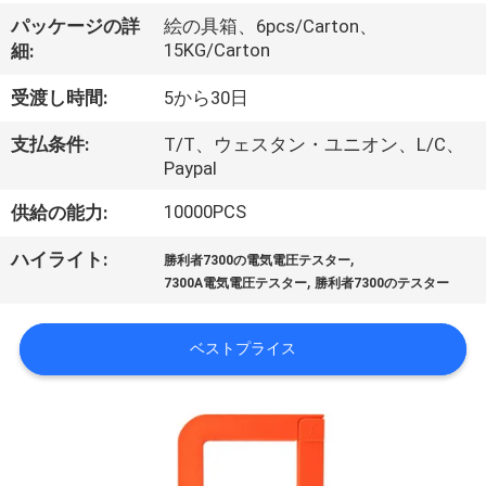
達
パッケージの詳
絵の具箱、6pcs/Carton、
に
15KG/Carton
細:
つ
受渡し時間:
5から30日
い
支払条件:
T/T、ウェスタン・ユニオン、L/C、
て
Paypal
10000PCS
供給の能力:
工
,
ハイライト:
勝利者7300の電気電圧テスター
,
場
7300A電気電圧テスター
勝利者7300のテスター
旅
ベストプライス
行
品