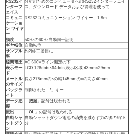
RS232イ
分析のためのコンピュータへのRS232インターフェイ
ンターフ
ス、ダウンロード データおよび管理を使って
ェイス
コミュニ
RS232コミュニケーション ワイヤー、1.8m
ケーショ
ン ワイヤ
ー
頻度
50Hzの60Hz自動同一証明
ギヤ転位
自動転位
サンプル
約2回/二番目に
率
線間電圧
AC 600Vライン測定の下
表示モー
LCD:128dots×64dots;表示区域:43mm×29mm
ド
メートル
長さ275mmの×の幅145mmの×の高さ40mm
のサイズ
バックラ
制御された「
*
」キー
イト
データ把
「
把握
」記号は現われる
握
流出
「
OL
」の記号は現われる
自動シャ
自動シャットダウン電池の消費を減らす力の後の約15
ットダウ
分
ン