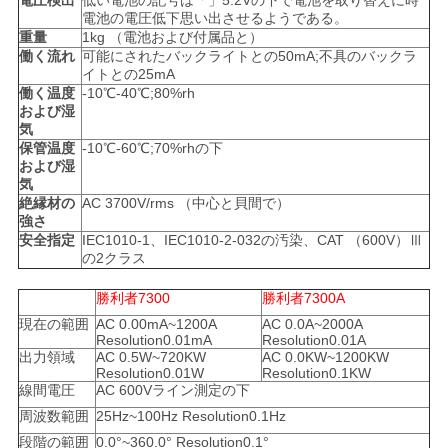
電圧検出
低い電池の記号は「」5.2Vの下で電池を取り替えに時
電池の電圧低下思い出させるようである。
重量
1kg （電池および付属品と）
働く流れ
可能にされたバックライトとの50mA;不具のバックラ
イトとの25mA
働く温度
-10℃-40℃;80%rh
および湿
気
保管温度
-10℃-60℃;70%rhの下
および湿
気
絶縁材の
AC 3700V/rms （中心と貝間で）
強さ
安全指定
IEC1010-1、IEC1010-2-032の汚染、CAT （600V）Ⅲ
の2クラス
勝利者7300
勝利者7300A
現在の範囲
AC 0.00mA~1200A
AC 0.0A~2000A
Resolution0.01mA
Resolution0.01A
出力領域
AC 0.5W~720KW
AC 0.0KW~1200KW
Resolution0.01W
Resolution0.1KW
線間電圧
AC 600Vライン測定の下
周波数範囲
25Hz~100Hz Resolution0.1Hz
段階の範囲
0.0°~360.0° Resolution0.1°