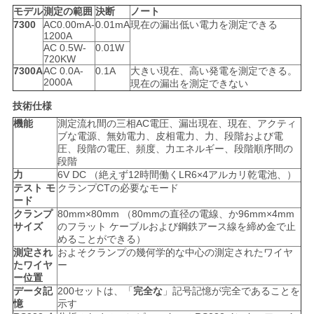
モデル
測定の範囲
決断
ノート
7300
AC0.00mA-
0.01mA
現在の漏出低い電力を測定できる
1200A
PRIVACY
AC 0.5W-
0.01W
720KW
POLICY
7300A
AC 0.0A-
0.1A
大きい現在、高い発電を測定できる。
2000A
現在の漏出を測定できない
技術仕様
機能
測定流れ間の三相AC電圧、漏出現在、現在、アクティ
ブな電源、無効電力、皮相電力、力、段階および電
圧、段階の電圧、頻度、力エネルギー、段階順序間の
段階
力
6V DC （絶えず12時間働くLR6×4アルカリ乾電池、）
テスト モ
クランプCTの必要なモード
ード
クランプ
80mm×80mm （80mmの直径の電線、か96mm×4mm
サイズ
のフラット ケーブルおよび鋼鉄アース線を締め金で止
めることができる）
測定され
およそクランプの幾何学的な中心の測定されたワイヤ
たワイヤ
ー
ー位置
データ記
200セットは、「
完全な
」記号記憶が完全であることを
憶
示す