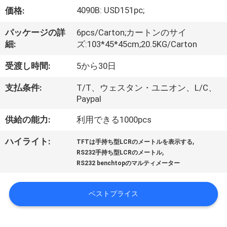
達
4090B: USD151pc;
価格:
に
パッケージの詳
6pcs/Carton;カートンのサイ
つ
細:
ズ:103*45*45cm;20.5KG/Carton
い
受渡し時間:
5から30日
て
支払条件:
T/T、ウェスタン・ユニオン、L/C、
Paypal
工
供給の能力:
利用できる1000pcs
場
,
ハイライト:
TFTは手持ち型LCRのメートルを表示する
,
旅
RS232手持ち型LCRのメートル
RS232 benchtopのマルティメーター
行
ベストプライス
品