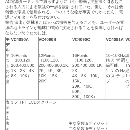
AC電源ターミナルで減らすように（4）器械は注意深く引き起こ
される入力による散乱の干渉を設計されていた。但し、それは低
雑音の環境で使用される。そのような物が事実でなかったら、電
PRIVACY
源フィルターを取付けなさい。
警告:漏出が器械または人への損害を与えることを、ユーザーが電
POLICY
源の地上ラインが地球に確実に接続されることを保障しなければ
ならない防ぐためには。
モ
VC4090A
VC4090B
VC4090C
VC4091A
V
デ
ル
テ
10Points
12Points
16Points
10~10KHz
（100,120、
（100,120、
（100,120、
絶えず調
ス
な
200,400,800、
200,400,800,1K、
200,400,800,1K、
節可能、
ト
1
1K、2K、4K、
2K、4K、8K、
2K、
1つのHz
絶
の
8K、10K）
10K、15K、
4K、8K、10K、
のステッ
1
頻
20K）
15K、
プ
度
20K、40K、
プ
50K、
80K、100K）
表
3.5" TFT LCDスクリーン
示
画
面
表
主な変数:5ディジット
示
二次変数:5ディジット