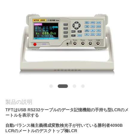
質
管
理
私
達
に
連
絡
製品の説明
し
TFTはUSB RS232ケーブルのデータ記憶機能の手持ち型LCRのメ
ートルを表示する
な
自動バランス橋主義構成変数検光子が付いている勝利者4090B
さ
LCRのメートルのデスクトップ橋LCR