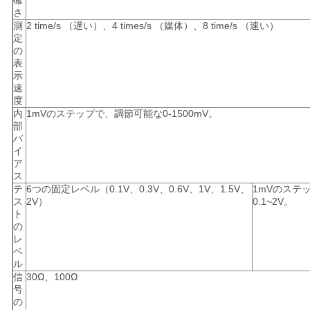
確
さ
測
2 time/s （遅い）、4 times/s （媒体）、8 time/s （速い）
定
の
表
示
速
度
内
1mVのステップで、調節可能な0-1500mV。
部
バ
イ
ア
ス
テ
6つの固定レベル（0.1V、0.3V、0.6V、1V、1.5V、
1mVのステ
ス
2V）
0.1~2V。
ト
の
レ
ベ
ル
信
30Ω、100Ω
号
の