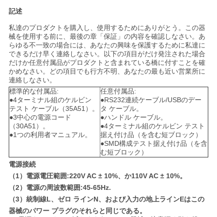
記述
い
私達のプロダクトを購入し、使用するためにありがとう。この器
械を使用する前に、最後の章「保証」の内容を確認しなさい。あ
らゆる不一致の場合には、あなたの興味を保護するために私達に
ニ
できるだけ早く連絡しなさい。以下の項目がだけ発注された場合
だけか任意付属品がプロダクトと含まれている橋に付すことを確
ュ
かめなさい。どの項目でも行方不明、あなたの最も近い営業所に
連絡しなさい。
ー
標準的な付属品:
任意付属品:
●4ターミナル組のケルビン
●RS232連続ケーブル/USBのデー
ス
テスト ケーブル（35A51）。
タ ケーブル。
●3中心の電源コード
●ハンドル ケーブル。
（30A51）。
●4ターミナル組のケルビン テスト
●1つの利用者マニュアル。
据え付け品（を含む短ブロック）
場
●SMD構成テスト据え付け品（を含
む短ブロック）
合
電源接続
（1）電源電圧範囲:220V AC ± 10%、か110V AC ± 10%。
（2）電源の周波数範囲:45-65Hz.
地
（3）統制線L、ゼロ ラインN、および入力の地上ラインEはこの
図
器械のパワー プラグのそれらと同じである。