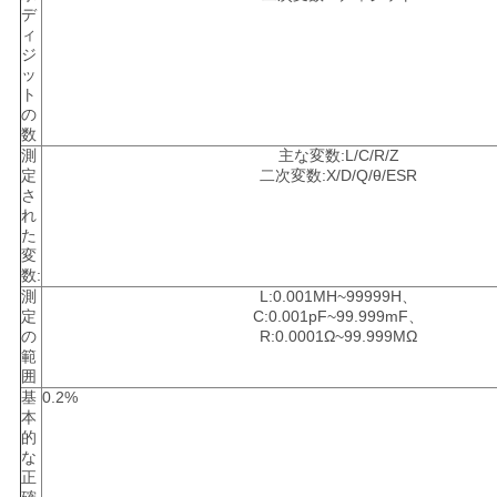
デ
ィ
ジ
ッ
ト
の
数
測
主な変数:L/C/R/Z
定
二次変数:X/D/Q/θ/ESR
さ
れ
た
変
数:
測
L:0.001ΜH~99999H、
定
C:0.001pF~99.999mF、
の
R:0.0001Ω~99.999MΩ
範
囲
基
0.2%
本
的
な
正