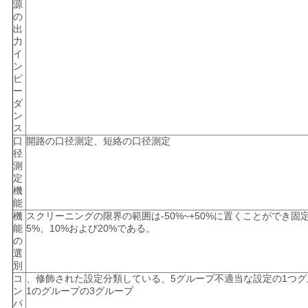
源
の
出
力
イ
ン
ピ
ー
ダ
ン
ス
口
開路の口径測定、短絡の口径測定
径
測
定
機
能
機
スクリーニングの限界の範囲は-50%~+50%に置くことができ固
能
5%、10%および20%である。
の
選
別
コ
、修飾された設定分類している、5グループ不適当な設定の1つ
ン
1のグループの3グループ
パ