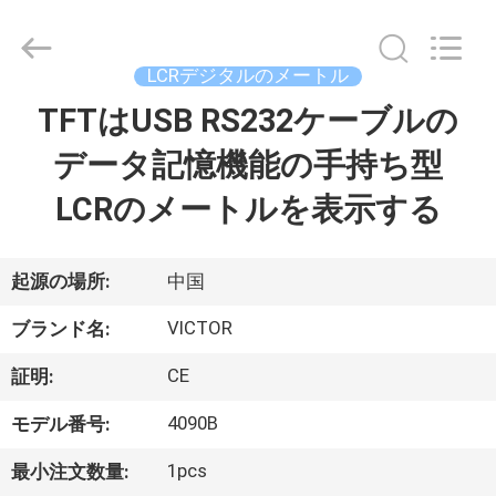
supplier.
Copyright
©
2021
LCRデジタルのメートル
-
2026
XI'AN
TFTはUSB RS232ケーブルの
家
BEICHENG
ELECTRONICS
CO.,LTD.
データ記憶機能の手持ち型
All
Rights
プ
Reserved.
LCRのメートルを表示する
Developed
by
ECER
ロ
ダ
起源の場所:
中国
ク
VICTOR
ブランド名:
ト
CE
証明:
4090B
モデル番号:
私
1pcs
最小注文数量: