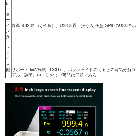
レ
ー
タ
ー
イ
標準:RS232 （か485）、USB装置、扱う人;任意:GPIBのUSBの
ン
タ
ー
フ
ェ
イ
ス
他
サポートdcの抵抗（DCR）、バックライトの明るさの電気分解
デル、調節、中国語および英語は任意である