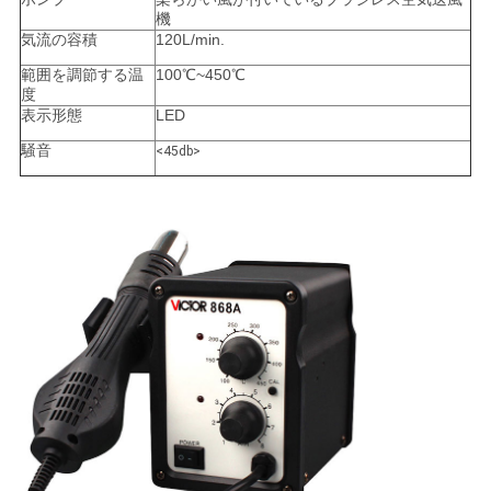
機
気流の容積
120L/min.
PRIVACY
範囲を調節する温
100℃~450℃
度
POLICY
表示形態
LED
騒音
<45db>