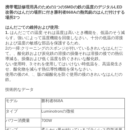
携帯電話修理用具のための1つのSMDの鉄の温度のデジタルLED
い
改善のはんだの場所に付き勝利者868Aの熱気銃のはんだ付けする
場所2つ
はんだごての維持および使用:
ニ
1. 
はんだごての温度:それは温度は高いとき機能を、低温のそう減
らす。強いによって温度機能を回復しなさい。十分の低温の溶接
ュ
および温度の敏感な部品を保護するため。
2の一掃:クリーニングのスポンジが付いているきれいなはんだご
ー
て。、酸化鉄および炭化鉄の溶接の損傷それは溶接の後での熱伝
導減る。損傷および低く温度を防ぐきれいな酸化鉄。
ス
ない使用時、3:それを使用してはいけない時低温を、高温発生さ
せ、酸化物を減らす熱伝導性機能を保ちなさい。
使用の後の4、:、版の錫酸化を防ぐ使用の後のきれいなはんだの
鉄。
場
技術的なデータ
合
モデル
勝利者868A
タイプ
Luminotronの徴候
地
パワー消費量
700W
図
ポンプ
柔らかい風が付いているブラシレス空気送風