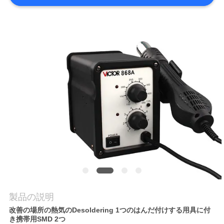
質
管
理
私
達
に
連
絡
し
製品の説明
な
改善の場所の熱気のDesoldering 1つのはんだ付けする用具に付
さ
き携帯用SMD 2つ