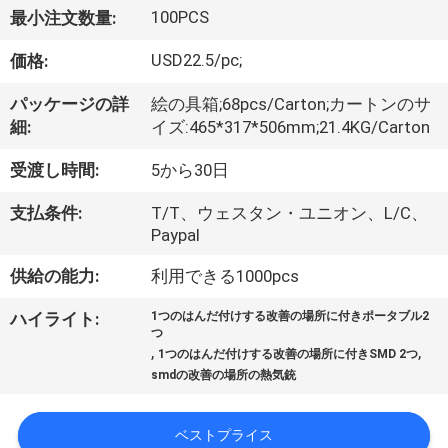
達
100PCS
最小注文数量:
に
USD22.5/pc;
価格:
つ
パッケージの詳
絵の具箱;68pcs/Carton;カートンのサ
い
細:
イズ:465*317*506mm;21.4KG/Carton
て
受渡し時間:
5から30日
支払条件:
T/T、ウェスタン・ユニオン、L/C、
工
Paypal
場
供給の能力:
利用できる1000pcs
旅
ハイライト:
1つのはんだ付けする改善の場所に付きポータブル2
つ
行
,
,
1つのはんだ付けする改善の場所に付きSMD 2つ
smdの改善の場所の熱気銃
品
ベストプライス