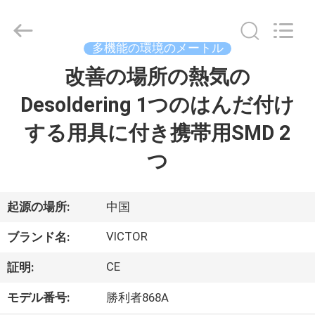
Copyright
©
2021
-
多機能の環境のメートル
2026
XI'AN
BEICHENG
改善の場所の熱気の
家
ELECTRONICS
CO.,LTD.
All
Desoldering 1つのはんだ付け
Rights
Reserved.
プ
Developed
する用具に付き携帯用SMD 2
by
ECER
ロ
つ
ダ
ク
起源の場所:
中国
ト
VICTOR
ブランド名:
CE
証明:
私
モデル番号:
勝利者868A