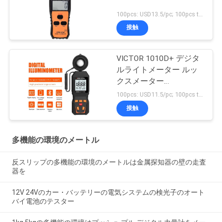
100pcs: USD13.5/pc; 100pcs to 500pcs: USD12.8/pc; 500pcs to 1000pcs: USD12.2pc; Above 3000pcs: USD11.6/pc MOQ:100PCS
接触
VICTOR 1010D+ デジタ
ルライトメーター ルッ
クスメーター
0~200000lux LED用の安
100pcs: USD11.5/pc; 100pcs to 500pcs: USD10.5/pc; 500pcs to 1000pcs: USD10 MOQ:100PCS
価なライト照明量ルック
接触
スメーター
多機能の環境のメートル
反スリップの多機能の環境のメートルは金属探知器の壁の走査
器を
12V 24Vのカー・バッテリーの電気システムの検光子のオート
バイ電池のテスター