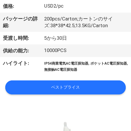
達
USD2/pc
価格:
に
パッケージの詳
200pcs/Carton;カートンのサイ
つ
細:
ズ:38*38*42.5;13.5KG/Carton
い
受渡し時間:
5から30日
て
10000PCS
供給の能力:
,
,
ハイライト:
IP54商業電気AC電圧探知器
ポケットAC電圧探知器
工
無接触AC電圧探知器
場
ベストプライス
旅
行
品