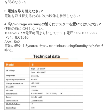
を閉めなさい。
い
3:電池を取り替えなさい:
電池を取り替えるために次の映像を参照しなさい
ニ
4:高いvoltage.warningの近くにテスターを置いてはいけない:
使用の前に点検しなさい。
1000VACTest電圧範囲より決してテスト電圧:90V-1000V AC
ュ
IP54、IEC1010
AAA1.5×2
ー
電池の寿命:1.5yearsのためのcontinious usingStandbyのための6
時間。
ス
場
合
地
図