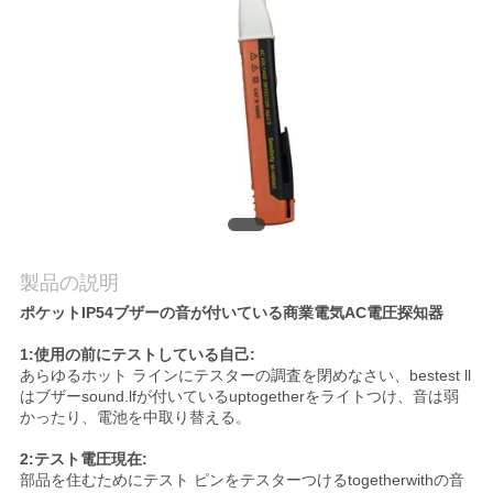
質
管
理
私
達
に
製品の説明
連
ポケットIP54ブザーの音が付いている商業電気AC電圧探知器
絡
1:使用の前にテストしている自己:
あらゆるホット ラインにテスターの調査を閉めなさい、bestest ll
し
はブザーsound.lfが付いているuptogetherをライトつけ、音は弱
かったり、電池を中取り替える。
な
2:テスト電圧現在:
さ
部品を住むためにテスト ピンをテスターつけるtogetherwithの音