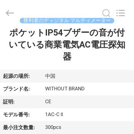
タ
ー
supplier.
Copyright
勝利者のディジタル マルティメーター
©
2021
-
ポケットIP54ブザーの音が付
家
2026
XI'AN
BEICHENG
いている商業電気AC電圧探知
ELECTRONICS
CO.,LTD.
プ
All
器
Rights
Reserved.
ロ
Developed
by
ECER
ダ
起源の場所:
中国
ク
WITHOUT BRAND
ブランド名:
ト
CE
証明:
1AC-C II
モデル番号:
私
300pcs
最小注文数量: