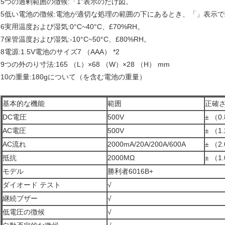
5つの過剰範囲の徴候:「1"表示のだけ図。
5低い電池の徴候:電池が適切な処理の範囲の下にあるとき、「」表示
6実用温度および湿気:0°C~40°C、£70%RH。
7保管温度および湿気:-10°C~50°C、£80%RH。
8電源:1.5V電池のサイズ7 （AAA） *2
9つの外のり寸法:165 （L）×68 （W）×28 （H） mm
10の重量:180gについて（を含む電池の重量）
基本的な機能
範囲
正確
DC電圧
500V
± （0
AC電圧
500V
± （1
AC流れ
2000mA/20A/200A/600A
± （2
抵抗
2000MΩ
± （1
モデル
勝利者6016B+
ダイオード テスト
√
継続ブザー
√
低電圧の徴候
√