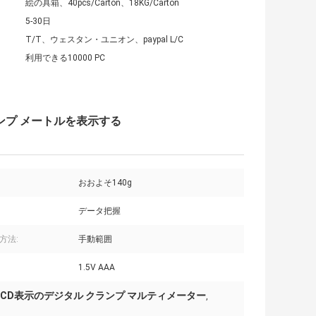
絵の具箱、40pcs/Carton、18KG/Carton
5-30日
T/T、ウェスタン・ユニオン、paypal L/C
利用できる10000 PC
ランプ メートルを表示する
おおよそ140g
データ把握
方法:
手動範囲
1.5V AAA
LCD表示のデジタル クランプ マルティメーター
,