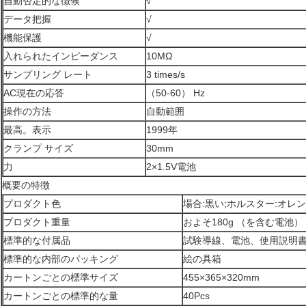
自動否定的な徴候
√
データ把握
√
機能保護
√
入れられたインピーダンス
10MΩ
サンプリング レート
3 times/s
AC現在の応答
（50-60） Hz
操作の方法
自動範囲
最高。表示
1999年
クランプ サイズ
30mm
力
2×1.5V電池
概要の特徴
プロダクト色
場合:黒い;ホルスター:オレ
プロダクト重量
およそ180g （を含む電池）
標準的な付属品
試験導線、電池、使用説明
標準的な内部のパッキング
絵の具箱
カートンごとの標準サイズ
455×365×320mm
カートンごとの標準的な量
40Pcs