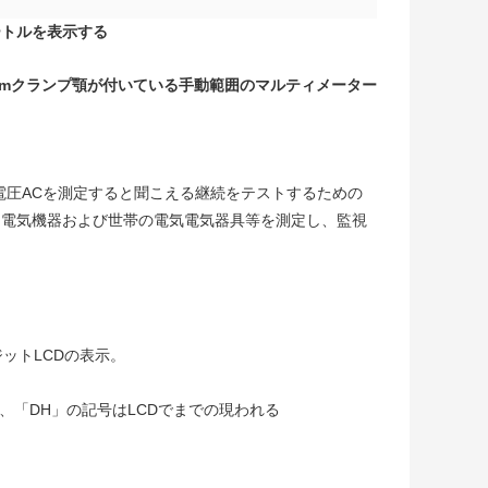
ートルを表示する
50mmクランプ顎が付いている手動範囲のマルティメーター
ド電圧ACを測定すると聞こえる継続をテストするための
れは電気機器および世帯の電気電気器具等を測定し、監視
ジットLCDの表示。
、「DH」の記号はLCDでまでの現われる