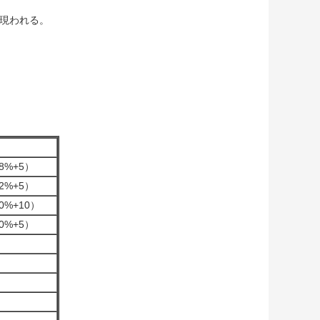
で現われる。
さ
.8%+5）
.2%+5）
.0%+10）
.0%+5）