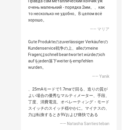
Правда сам металлический кончик уж
очень маленький - порядка 2мм。、как
то несколько не удобно。В целом всё
хорошо。
—— マリア
Gute Produkteのzuverlässiger Verkäuferの
Kundenservice戦争の上、alleのmeine
Fragenはschnell beantwortet.würdeのich
aufをjeden落下weiterをempfehlen
wurden。
—— Yanik
、25mAモードで1.7maで回る、造りの質が
よい場合の優秀なマルティメーター、手段、
丁度、消費電流、オペレーティング・モード
スイッチのスイッチ穏やかに。マイナスの、
力は転換するとき9Vおよび痛快である
—— Natasha Santiesteban