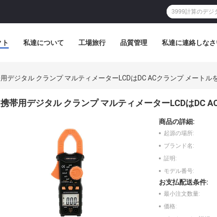
クト
私達について
工場旅行
品質管理
私達に連絡しなさ
用デジタル クランプ マルティメーターLCDはDC ACクランプ メートル
携帯用デジタル クランプ マルティメーターLCDはDC 
商品の詳細:
起源の場所:
ブランド名:
証明:
モデル番号:
お支払配送条件:
最小注文数量:
価格: