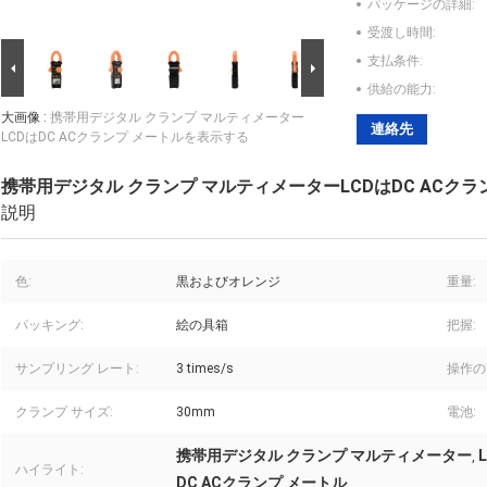
パッケージの詳細:
受渡し時間:
支払条件:
供給の能力:
大画像 :
携帯用デジタル クランプ マルティメーター
連絡先
LCDはDC ACクランプ メートルを表示する
携帯用デジタル クランプ マルティメーターLCDはDC ACク
説明
色:
黒およびオレンジ
重量:
パッキング:
絵の具箱
把握:
サンプリング レート:
3 times/s
操作の
クランプ サイズ:
30mm
電池:
携帯用デジタル クランプ マルティメーター
,
ハイライト:
DC ACクランプ メートル