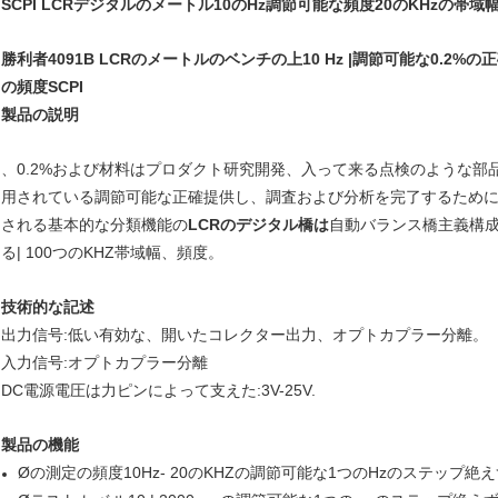
SCPI LCRデジタルのメートル10のHz調節可能な頻度20のKHzの帯域
勝利者4091B LCRのメートルのベンチの上10 Hz |調節可能な0.2%
の頻度SCPI
製品の説明
、0.2%および材料はプロダクト研究開発、入って来る点検のような部
用されている調節可能な正確提供し、調査および分析を完了するため
される基本的な分類機能の
LCRのデジタル橋は
自動バランス橋主義構成
る| 100つのKHZ帯域幅、頻度。
技術的な記述
出力信号:低い有効な、開いたコレクター出力、オプトカプラー分離。
入力信号:オプトカプラー分離
DC電源電圧は力ピンによって支えた:3V-25V.
製品の機能
Øの測定の頻度10Hz- 20のKHZの調節可能な1つのHzのステップ絶