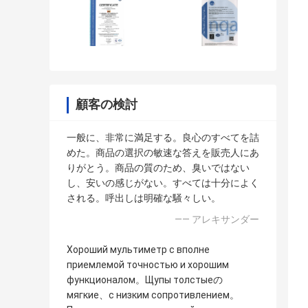
顧客の検討
一般に、非常に満足する。良心のすべてを詰
めた。商品の選択の敏速な答えを販売人にあ
りがとう。商品の質のため、臭いではない
し、安いの感じがない。すべては十分によく
される。呼出しは明確な騒々しい。
—— アレキサンダー
Хороший мультиметр с вполне
приемлемой точностью и хорошим
функционалом。Щупы толстыеの
мягкие、с низким сопротивлением。