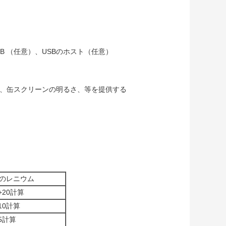
ず
PIB （任意）、USBのホスト（任意）
定、缶スクリーンの明るさ、等を提供する
のレニウム
%+20計算
+10計算
+5計算