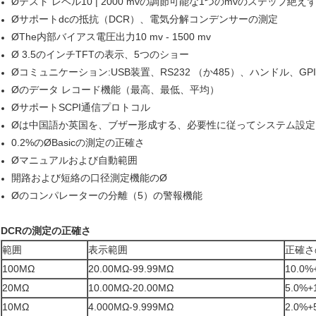
Øテスト レベル10 | 2000 mvの調節可能な1つのmvのステップ絶え
Øサポートdcの抵抗（DCR）、電気分解コンデンサーの測定
ØThe内部バイアス電圧出力10 mv - 1500 mv
Ø 3.5のインチTFTの表示、5つのショー
Øコミュニケーション:USB装置、RS232 （か485）、ハンドル、G
Øのデータ レコード機能（最高、最低、平均）
ØサポートSCPI通信プロトコル
Øは中国語か英国を、ブザー形成する、必要性に従ってシステム設
0.2%のØBasicの測定の正確さ
Øマニュアルおよび自動範囲
開路および短絡の口径測定機能のØ
Øのコンパレーターの分離（5）の警報機能
DCRの測定の正確さ
範囲
表示範囲
正確さ
100MΩ
20.00MΩ-99.99MΩ
10.0
20MΩ
10.00MΩ-20.00MΩ
5.0%
10MΩ
4.000MΩ-9.999MΩ
2.0%