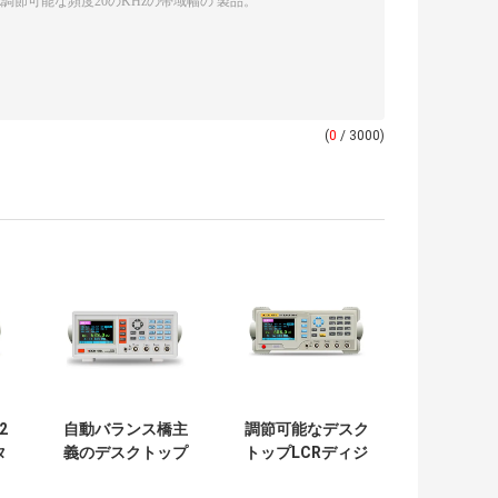
(
0
/ 3000)
2
自動バランス橋主
調節可能なデスク
タ
義のデスクトップ
トップLCRディジ
ち
LCRデジタルのメ
タル マルティメー