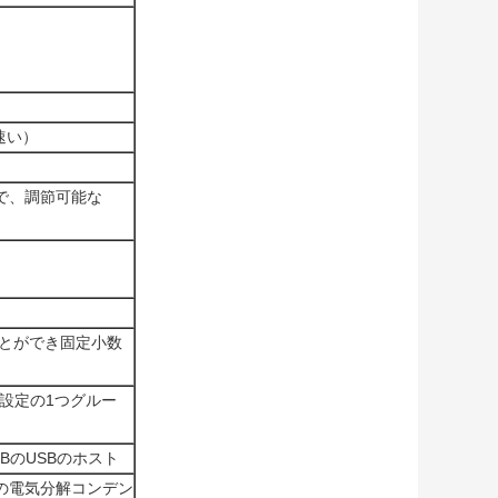
（速い）
プで、調節可能な
ことができ固定小数
設定の1つグルー
PIBのUSBのホスト
さの電気分解コンデン