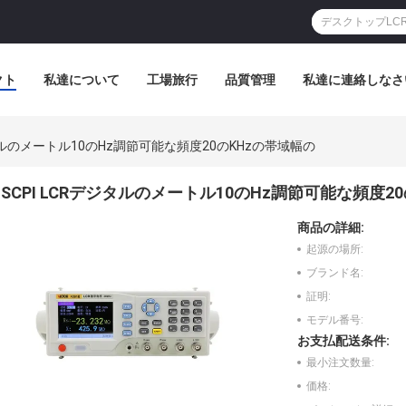
クト
私達について
工場旅行
品質管理
私達に連絡しなさ
ジタルのメートル10のHz調節可能な頻度20のKHzの帯域幅の
SCPI LCRデジタルのメートル10のHz調節可能な頻度2
商品の詳細:
起源の場所:
ブランド名:
証明:
モデル番号:
お支払配送条件:
最小注文数量:
価格: