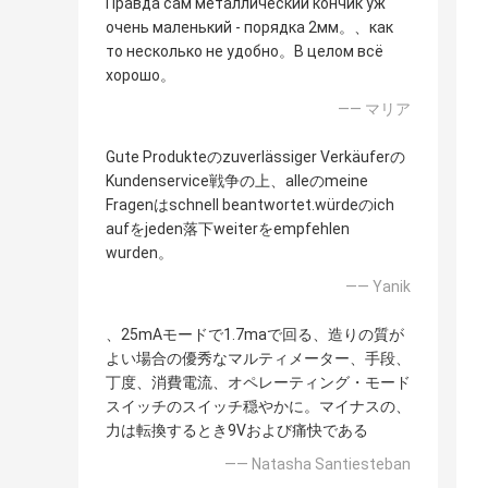
Правда сам металлический кончик уж
очень маленький - порядка 2мм。、как
то несколько не удобно。В целом всё
хорошо。
—— マリア
Gute Produkteのzuverlässiger Verkäuferの
Kundenservice戦争の上、alleのmeine
Fragenはschnell beantwortet.würdeのich
aufをjeden落下weiterをempfehlen
wurden。
—— Yanik
、25mAモードで1.7maで回る、造りの質が
よい場合の優秀なマルティメーター、手段、
丁度、消費電流、オペレーティング・モード
スイッチのスイッチ穏やかに。マイナスの、
力は転換するとき9Vおよび痛快である
—— Natasha Santiesteban