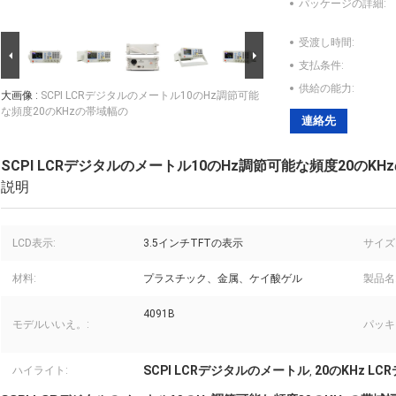
パッケージの詳細:
受渡し時間:
支払条件:
供給の能力:
大画像 :
SCPI LCRデジタルのメートル10のHz調節可能
な頻度20のKHzの帯域幅の
連絡先
SCPI LCRデジタルのメートル10のHz調節可能な頻度20のKH
説明
LCD表示:
3.5インチTFTの表示
サイズ
材料:
プラスチック、金属、ケイ酸ゲル
製品名
4091B
モデルいいえ。:
パッキ
SCPI LCRデジタルのメートル
20のKHz L
ハイライト:
,