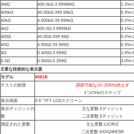
4MΩ
400.0kΩ-3.9999MΩ
1.2%
400kΩ
40.00kΩ-399.99kΩ
0.3%
40kΩ
4.000kΩ-39.999kΩ
0.2%
4kΩ
400.0Ω-3.9999kΩ
0.1%
400Ω
40.00Ω-399.99Ω
0.2%
40Ω
4.000Ω-39.999Ω
0.3%
4Ω
0.400Ω-3.999Ω
1.0%
0.4Ω
0.000Ω-0.399Ω
3.0%
主要な技術的な表示器
モデル
4091B
テストの頻度
調節可能な10~20KHz絶えず
1つのHzのステップ
表示画面
3.5" TFT LCDスクリーン
表示ディジットの
主な変数:5ディジット
数
二次変数:5ディジット
測定された変数:
主な変数:L/C/R/Z
二次変数:X/D/Q/θ/ESR