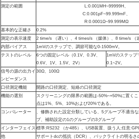
測定の範囲
L:0.001ΜH~99999H、
C:0.001pF~99.999mF、
R:0.0001Ω~99.999MΩ
基本的な正確さ
0.2%
測定の表示速度
2 time/s （遅い）、4 times/s （媒体）、8 time/s 
内部バイアス
1mVのステップで、調節可能な0-1500mV。
テストのレベル
6つの固定レベル（0.1V、0.3V、
1mVのステッ
0.6V、1V、1.5V、2V）
0.1~2V。
信号の源の出力イ
30Ω、100Ω
ンピーダンス
口径測定機能
開路の口径測定、短絡の口径測定
機能の選別
スクリーニングの限界の範囲は-50%~+50%に置く
点は1%、5%、10%および20%である。
コンパレーター
、修飾された設定分類している、5グループ不適当な
プ、補助設定の1のグループの3グループ
インターフェイス
標準:RS232 （か485）、USB装置、扱う人;任意:G
他
サポートdcの抵抗（DCR）、バックライトの明る