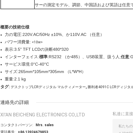
サーの測定モデル、調節、中国語および英語は任意
概要の技術仕様
力の電圧:220V.AC/50Hz ±10%、か110V.AC （任意）
パワー消費量:
<10w>
表示:3.5" TFT LCDの決断480*320
インターフェイス:
標準
:RS232 （か485）、USB装置、扱う人;
任意
:
サービス環境:0°C-40°C
サイズ:265mm*105mm*305mm （L*W*H）
重量:2.1 kg
,
タグ:
デスクトップLCRディジタル マルティメーター
勝利者4091C LCRディジ
連絡先の詳細
私達に直
XI'AN BEICHENG ELECTRONICS CO.,LTD
コンタクトパーソン:
Mrs. sales
電話番号:
+86 13924679853