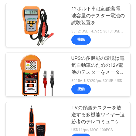
12ボルト車は鉛酸蓄電
6
池容量のテスター電池の
PRIVACY
試験装置を
信号の機能発生器
POLICY
3012: USD14.7/pc; 3013: USD15.2/pc MOQ:50pcs
接触
UPSの多機能の環境は電
気自動車のための12v電
池のテスターをメーター
50
で計る
3015A: USD20/pc; 3015B: USD23/pc;3015C: USD30/pc MOQ:50pcs
多機能の環境のメー
接触
トル
TVの保護テスターを放
送する多機能ワイヤー追
跡者のテレコミュニケー
ション
USD11/pc; MOQ:100PCS