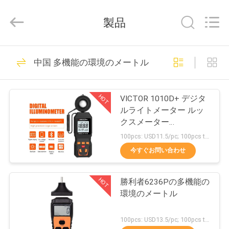
Copyright
©
2021
製品
-
2026
XI'AN
BEICHENG
家
52
ELECTRONICS
CO.,LTD.
中国 多機能の環境のメートル
All
勝利者のディジタ
Rights
Reserved.
プ
Developed
ル マルティメータ
by
HOT
VICTOR 1010D+ デジタ
ECER
ロ
ルライトメーター ルッ
ー
クスメーター
ダ
0~200000lux LED用の安
100pcs: USD11.5/pc; 100pcs to 500pcs: USD10.5/pc; 500pcs to 1000pcs: USD10 MOQ:100PCS
価なライト照明量ルック
ク
今すぐお問い合わせ
スメーター
31
ト
デジタル クランプ
HOT
勝利者6236Pの多機能の
環境のメートル
マルティメーター
私
100pcs: USD13.5/pc; 100pcs to 500pcs: USD12.8/pc; 500pcs to 1000pcs: USD12.2pc; Above 3000pcs: USD11.6/pc MOQ:100PCS