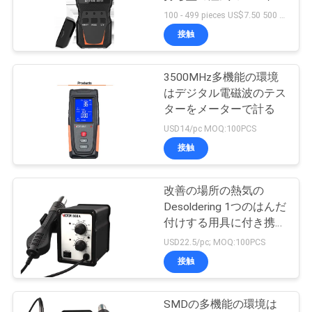
質
100 - 499 pieces US$7.50 500 - 999 pieces US$6.50 1000 - 2999 pieces US$6.10 >= 3000 pieces US$5.60 MOQ:100PCS
管
接触
11
理
タイプ ディジタル
3500MHz多機能の環境
はデジタル電磁波のテス
マルティメーター
私
ターをメーターで計る
USD14/pc MOQ:100PCS
達
をメンバーからは
接触
に
ずしなさい
連
改善の場所の熱気の
16
Desoldering 1つのはんだ
多機能プロセスキ
絡
付けする用具に付き携帯
用SMD 2つ
USD22.5/pc; MOQ:100PCS
し
ャリブレータ
接触
な
さ
SMDの多機能の環境は