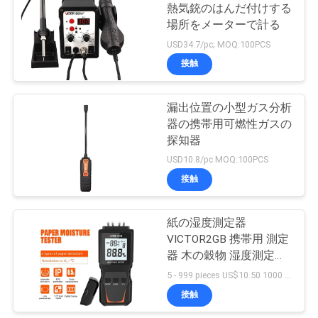
熱気銃のはんだ付けする
い
場所をメーターで計る
11
USD34.7/pc; MOQ:100PCS
デジタル地球抵抗
接触
ニ
のテスター
ュ
漏出位置の小型ガス分析
器の携帯用可燃性ガスの
ー
探知器
ス
USD10.8/pc MOQ:100PCS
接触
18
場
手持ち型の赤外線温
紙の湿度測定器
合
VICTOR2GB 携帯用 測定
度計
器 木の穀物 湿度測定器
環境測定器
5 - 999 pieces US$10.50 1000 - 2999 pieces US$8.50 >= 3000 pieces US$8.00 MOQ:100PCS
地
接触
図