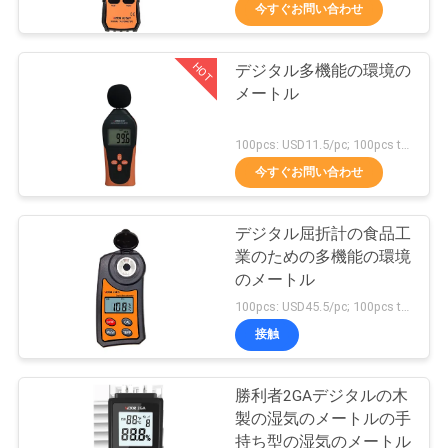
達
今すぐお問い合わせ
に
HOT
デジタル多機能の環境の
つ
17
メートル
い
自動及ぶディジタ
100pcs: USD11.5/pc; 100pcs to 500pcs: USD11/pc; 500pcs to 1000pcs: USD10.5; Above 3000pcs: USD10/pc MOQ:100PCS
て
ル マルティメータ
今すぐお問い合わせ
ー
工
デジタル屈折計の食品工
業のための多機能の環境
場
のメートル
15
旅
100pcs: USD45.5/pc; 100pcs to 500pcs: USD43.5/pc; 500pcs to 1000pcs: USD42/pc; MOQ:100PCS
手動及ぶディジタ
接触
行
ル マルティメータ
勝利者2GAデジタルの木
品
製の湿気のメートルの手
ー
持ち型の湿気のメートル