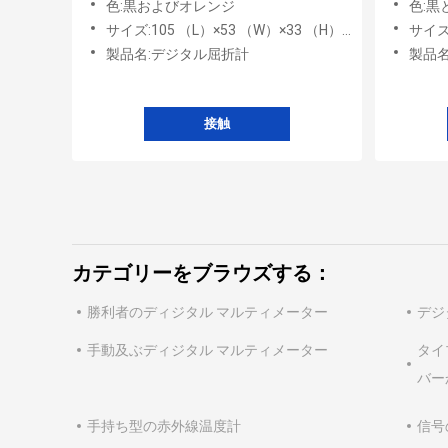
色:黒およびオレンジ
色:黒
サイズ:105 （L）×53 （W）×33 （H） mm
サイズ:2
製品名:デジタル屈折計
製品
接触
カテゴリーをブラウズする：
勝利者のディジタル マルティメーター
デジ
手動及ぶディジタル マルティメーター
タイ
バー
手持ち型の赤外線温度計
信号