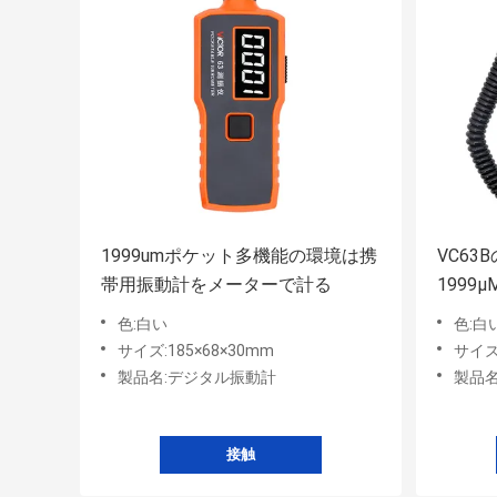
1999umポケット多機能の環境は携
VC6
帯用振動計をメーターで計る
199
メート
色:白い
色:白
サイズ:185×68×30mm
サイズ:
製品名:デジタル振動計
製品名
接触