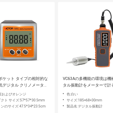
ポケット タイプの相対的な
VC63Aの多機能の環境は機
気デジタル クリノメーター
タル振動計をメーターで計
°の磁石
製およびオレンジ
色:白い
クト サイズ:57*57*30.5mm
サイズ:185×68×30mm
のサイズ:47.5*34*23.5cm
製品名:デジタル振動計