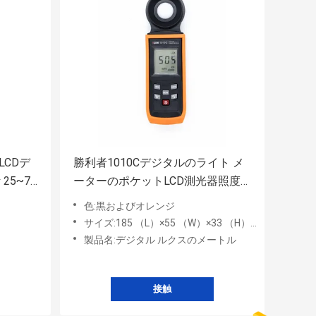
LCDデ
勝利者1010Cデジタルのライト メ
25~75
ーターのポケットLCD測光器照度
計
色:黒およびオレンジ
サイズ:185 （L）×55 （W）×33 （H） mm
製品名:デジタル ルクスのメートル
接触