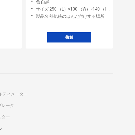
色:白黒
サイズ:250 （L）×100 （W）×140 （H） mm
製品名:熱気銃のはんだ付けする場所
接触
ルティメーター
ブレータ
スター
ル