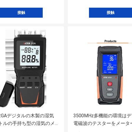
接触
接触
2GAデジタルの木製の湿気
3500MHz多機能の環境は
トルの手持ち型の湿気のメ
電磁波のテスターをメータ
る