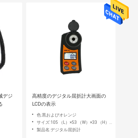
械デジ
高精度のデジタル屈折計大画面の
る
LCDの表示
色:黒およびオレンジ
サイズ:105 （L）×53 （W）×33 （H） mm
製品名:デジタル屈折計