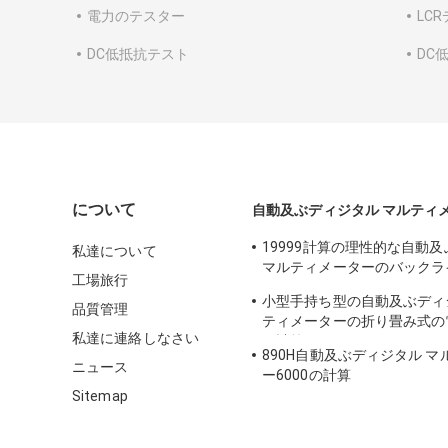
電力のテスター
LC
DC低抵抗テスト
DC
について
自動及ぶディジタル マルティ
19999計算の理性的な自動
私達について
マルティメーターのバックラ
工場旅行
のテスター
小型手持ち型の自動及ぶディ
品質管理
ティメーターの折り畳み式の電
私達に連絡しなさい
の計算
890H自動及ぶディジタル 
ニュース
ー6000の計算
Sitemap