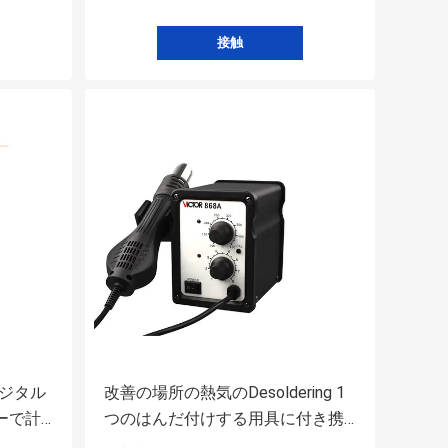
接触
デジタル
改善の場所の熱気のDesoldering 1
ーで計
つのはんだ付けする用具に付き携
帯用SMD 2つ