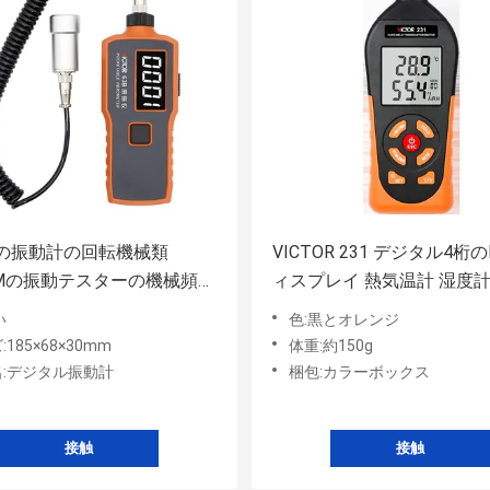
3Bの振動計の回転機械類
VICTOR 231 デジタル4桁の
9μMの振動テスターの機械頻度
ィスプレイ 熱気温計 湿度計 
ル
度 0~99.9%RH
い
色:黒とオレンジ
185×68×30mm
体重:約150g
:デジタル振動計
梱包:カラーボックス
接触
接触