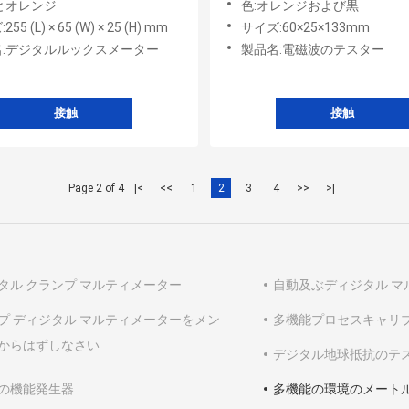
とオレンジ
色:オレンジおよび黒
55 (L) × 65 (W) × 25 (H) mm
サイズ:60×25×133mm
名:デジタルルックスメーター
製品名:電磁波のテスター
接触
接触
Page 2 of 4
|<
<<
1
2
3
4
>>
>|
タル クランプ マルティメーター
自動及ぶディジタル マ
プ ディジタル マルティメーターをメン
多機能プロセスキャリ
からはずしなさい
デジタル地球抵抗のテ
の機能発生器
多機能の環境のメート